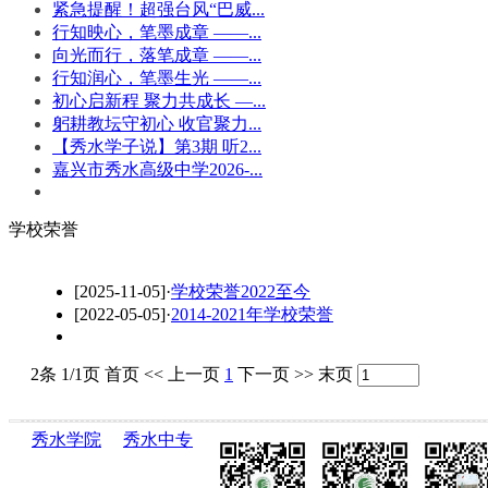
紧急提醒！超强台风“巴威...
行知映心，笔墨成章 ——...
向光而行，落笔成章 ——...
行知润心，笔墨生光 ——...
初心启新程 聚力共成长 —...
躬耕教坛守初心 收官聚力...
【秀水学子说】第3期 听2...
嘉兴市秀水高级中学2026-...
学校荣誉
[2025-11-05]
·
学校荣誉2022至今
[2022-05-05]
·
2014-2021年学校荣誉
2条 1/1页
首页
<<
上一页
1
下一页
>>
末页
秀水学院
秀水中专